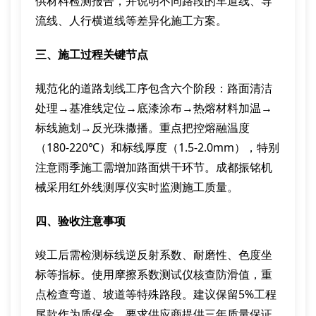
供材料检测报告，并说明不同路段的车道线、导
流线、人行横道线等差异化施工方案。
三、施工过程关键节点
规范化的道路划线工序包含六个阶段：路面清洁
处理→基准线定位→底漆涂布→热熔材料加温→
标线施划→反光珠撒播。重点把控熔融温度
（180-220℃）和标线厚度（1.5-2.0mm），特别
注意雨季施工需增加路面烘干环节。成都振铭机
械采用红外线测厚仪实时监测施工质量。
四、验收注意事项
竣工后需检测标线逆反射系数、耐磨性、色度坐
标等指标。使用摩擦系数测试仪核查防滑值，重
点检查弯道、坡道等特殊路段。建议保留5%工程
尾款作为质保金，要求供应商提供三年质量保证