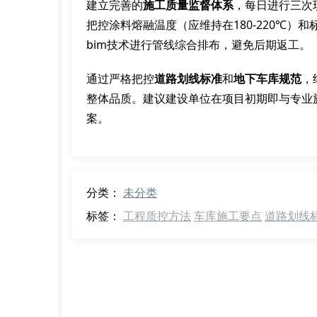
建立完善的
施工质量监督体系
，每日进行三次
把控涂料熔融温度（应维持在180-220℃）和标
bim技术进行管线综合排布，避免后期返工。
通过严格把控
道路划线标准
和
地下车库规范
，
整体品质。建议建设单位在项目初期即与专业
案。
分类：
未分类
标签：
工程质控方法
车库施工要点
道路划线