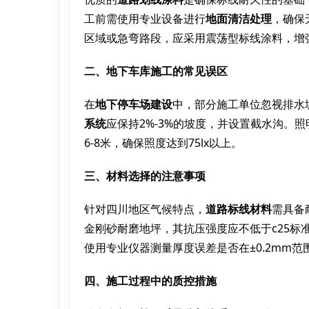
工前需使用专业设备进行
地面清洁处理
，确保
区域或急弯路段，应采用震荡型标线涂料，增
二、地下车库施工的常见误区
在
地下停车场建设
中，部分施工单位忽视排水
系统
应保持2%-3%的坡度，并设置截水沟。
6-8米，确保照度达到75lx以上。
三、材料选择的注意事项
针对四川地区气候特点，
道路标线材料
需具备
金刚砂耐磨地坪，其抗压强度应不低于c25标
使用专业仪器测量厚度误差是否在±0.2mm范
四、施工过程中的质控措施