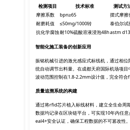
检测项目
技术标准
测试方
摩擦系数
bpn≥65
摆式摩擦
耐磨耗值
≤50mg/1000转
泰伯尔试
抗化学腐蚀
耐10%硫酸溶液浸泡48h
astm d1
智能化施工装备的创新应用
振铭机械引进的激光感应式标线机，通过相位阵
统自动调节出料量。在成都天府国际机场项目
波动范围控制在1.8-2.2mm设计值，完全符合faa 
质量追溯系统的构建
通过将rfid芯片植入标线材料，建立全生命
数据均记录在区块链平台，可实现10年内任意点位的
eal4+安全认证，确保工程数据的不可篡改性