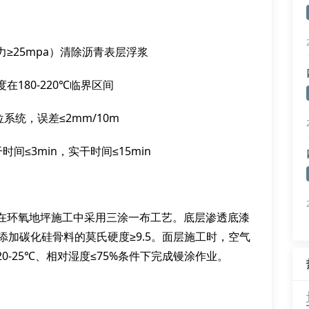
≥25mpa）清除沥青表层浮浆
180-220℃临界区间
系统，误差≤2mm/10m
≤3min，实干时间≤15min
在环氧地坪施工中采用三涂一布工艺。底层渗透底漆
层添加碳化硅骨料的莫氏硬度≥9.5。面层施工时，空气
-25℃、相对湿度≤75%条件下完成镘涂作业。