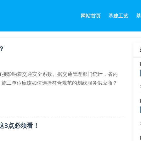
网站首页
基建工艺
基
？
直接影响着交通安全系数。据交通管理部门统计，省内
，施工单位应该如何选择符合规范的划线服务供应商？
，施工人员必须持有交通设施操作证书。成都振铭机械有
备等专业器械，更采用反光玻璃珠混合涂料工艺，确保夜
这3点必须看！