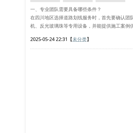
一、专业团队需要具备哪些条件？
在四川地区选择道路划线服务时，首先要确认团
机、反光玻璃珠等专用设备，并能提供施工案例
安全操作培训，确保道路标线夜间可视性达到国
2025-05-24 22:31
【
未分类
】
二、施工材料直接影响工程寿命
优质的道路标线涂料需具备抗紫外线、耐磨双重