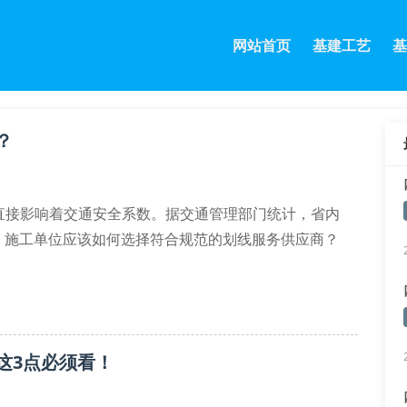
网站首页
基建工艺
基
？
直接影响着交通安全系数。据交通管理部门统计，省内
，施工单位应该如何选择符合规范的划线服务供应商？
，施工人员必须持有交通设施操作证书。成都振铭机械有
备等专业器械，更采用反光玻璃珠混合涂料工艺，确保夜
这3点必须看！