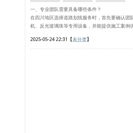
一、专业团队需要具备哪些条件？
在四川地区选择道路划线服务时，首先要确认团
机、反光玻璃珠等专用设备，并能提供施工案例
安全操作培训，确保道路标线夜间可视性达到国
2025-05-24 22:31
【
未分类
】
二、施工材料直接影响工程寿命
优质的道路标线涂料需具备抗紫外线、耐磨双重