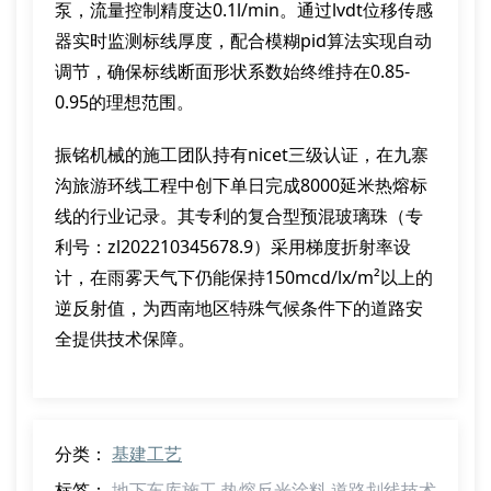
泵，流量控制精度达0.1l/min。通过lvdt位移传感
器实时监测标线厚度，配合模糊pid算法实现自动
调节，确保标线断面形状系数始终维持在0.85-
0.95的理想范围。
振铭机械的施工团队持有nicet三级认证，在九寨
沟旅游环线工程中创下单日完成8000延米热熔标
线的行业记录。其专利的复合型预混玻璃珠（专
利号：zl202210345678.9）采用梯度折射率设
计，在雨雾天气下仍能保持150mcd/lx/m²以上的
逆反射值，为西南地区特殊气候条件下的道路安
全提供技术保障。
分类：
基建工艺
标签：
地下车库施工
热熔反光涂料
道路划线技术