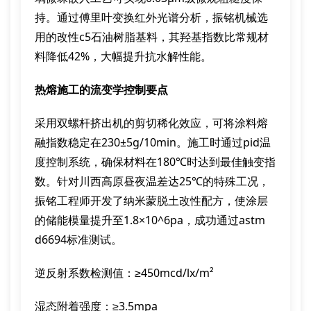
持。通过傅里叶变换红外光谱分析，振铭机械选
用的改性c5石油树脂基料，其羟基指数比常规材
料降低42%，大幅提升抗水解性能。
热熔施工的流变学控制要点
采用双螺杆挤出机的剪切稀化效应，可将涂料熔
融指数稳定在230±5g/10min。施工时通过pid温
度控制系统，确保材料在180℃时达到最佳触变指
数。针对川西高原昼夜温差达25℃的特殊工况，
振铭工程师开发了纳米蒙脱土改性配方，使涂层
的储能模量提升至1.8×10^6pa，成功通过astm
d6694标准测试。
逆反射系数检测值：≥450mcd/lx/m²
湿态附着强度：≥3.5mpa