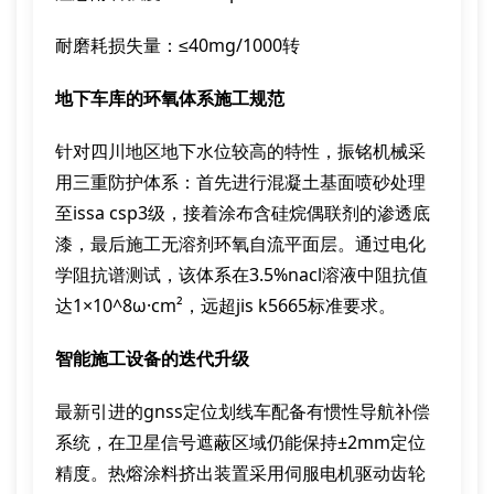
耐磨耗损失量：≤40mg/1000转
地下车库的环氧体系施工规范
针对四川地区地下水位较高的特性，振铭机械采
用三重防护体系：首先进行混凝土基面喷砂处理
至issa csp3级，接着涂布含硅烷偶联剂的渗透底
漆，最后施工无溶剂环氧自流平面层。通过电化
学阻抗谱测试，该体系在3.5%nacl溶液中阻抗值
达1×10^8ω·cm²，远超jis k5665标准要求。
智能施工设备的迭代升级
最新引进的gnss定位划线车配备有惯性导航补偿
系统，在卫星信号遮蔽区域仍能保持±2mm定位
精度。热熔涂料挤出装置采用伺服电机驱动齿轮