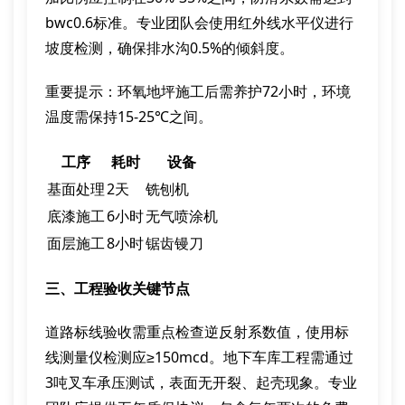
bwc0.6标准。专业团队会使用红外线水平仪进行
坡度检测，确保排水沟0.5%的倾斜度。
重要提示：环氧地坪施工后需养护72小时，环境
温度需保持15-25℃之间。
工序
耗时
设备
基面处理
2天
铣刨机
底漆施工
6小时
无气喷涂机
面层施工
8小时
锯齿镘刀
三、工程验收关键节点
道路标线验收需重点检查逆反射系数值，使用标
线测量仪检测应≥150mcd。地下车库工程需通过
3吨叉车承压测试，表面无开裂、起壳现象。专业