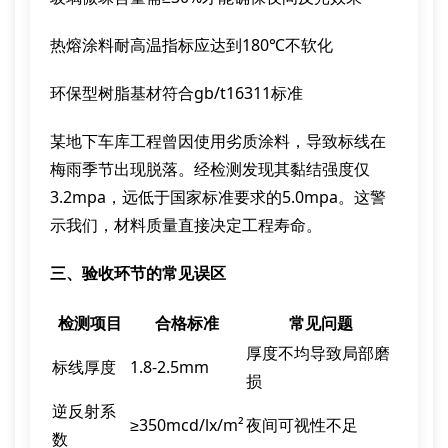
热熔涂料耐高温指标应达到180℃不软化
环保型树脂基材符合gb/t16311标准
某地下车库工程曾因使用劣质涂料，导致标线在
梅雨季节出现脱落。经检测发现其黏结强度仅
3.2mpa，远低于国家标准要求的5.0mpa。这警
示我们，材料质量直接决定工程寿命。
三、验收环节的常见误区
检测项目
合格标准
常见问题
厚度不均导致局部磨
标线厚度
1.8-2.5mm
损
逆反射系
≥350mcd/lx/m²
夜间可视性不足
数